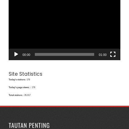
Pemutar
Video
00:00
01:00
Site Statistics
Today's visitors:
178
Today's page views: :
178
Total visitors :
35,017
TAUTAN PENTING