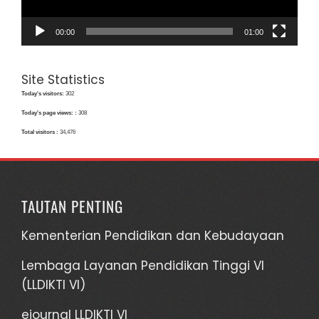
00:00
01:00
Site Statistics
Today's visitors:
302
Today's page views: :
308
Total visitors :
34,476
TAUTAN PENTING
Kementerian Pendidikan dan Kebudayaan
Lembaga Layanan Pendidikan Tinggi VI
(LLDIKTI VI)
ejournal LLDIKTI VI