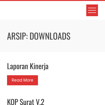
Skip
to
content
ARSIP:
DOWNLOADS
Laporan Kinerja
Read More
KOP Surat V.2