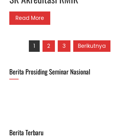
Read More
Paginasi
1
2
3
Berikutnya
pos
Berita Prosiding Seminar Nasional
Berita Terbaru