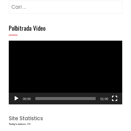
Cari
untuk:
Polbitrada Video
Pemutar
Video
00:00
01:00
Site Statistics
Today's visitors:
478