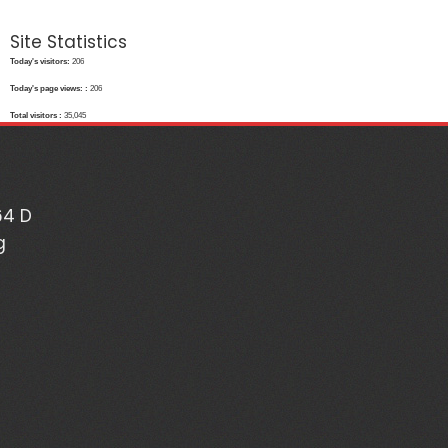
Site Statistics
Today's visitors:
206
Today's page views: :
206
Total visitors :
35,045
64 D
g