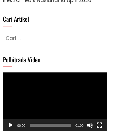
Elektromedis Nasional
18 April 2026
Cari Artikel
Cari
untuk:
Polbitrada Video
Pemutar
Video
00:00
01:00