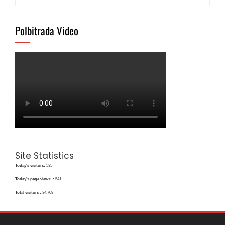
untuk:
Polbitrada Video
Site Statistics
Today's visitors:
535
Today's page views: :
541
Total visitors :
34,709