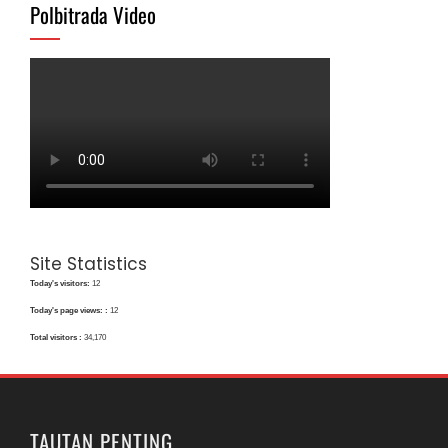
Polbitrada Video
Site Statistics
Today's visitors:
12
Today's page views: :
12
Total visitors :
34,170
TAUTAN PENTING