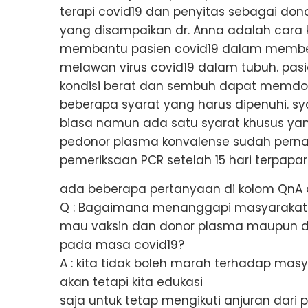
terapi covid19 dan penyitas sebagai donor
yang disampaikan dr. Anna adalah cara 
membantu pasien covid19 dalam memben
melawan virus covid19 dalam tubuh. pas
kondisi berat dan sembuh dapat memd
beberapa syarat yang harus dipenuhi. 
biasa namun ada satu syarat khusus yan
pedonor plasma konvalense sudah pern
pemeriksaan PCR setelah 15 hari terpapar
ada beberapa pertanyaan di kolom QnA 
Q : Bagaimana menanggapi masyarakat y
mau vaksin dan donor plasma maupun d
pada masa covid19?
A : kita tidak boleh marah terhadap mas
akan tetapi kita edukasi
saja untuk tetap mengikuti anjuran dari