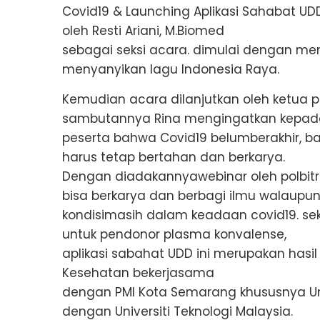
Covid19 & Launching Aplikasi Sahabat UDD
oleh Resti Ariani, M.Biomed
sebagai seksi acara. dimulai dengan m
menyanyikan lagu Indonesia Raya.
Kemudian acara dilanjutkan oleh ketua pan
sambutannya Rina mengingatkan kepad
peserta bahwa Covid19 belumberakhir, ba
harus tetap bertahan dan berkarya.
Dengan diadakannyawebinar oleh polbit
bisa berkarya dan berbagi ilmu walaupu
kondisimasih dalam keadaan covid19. se
untuk pendonor plasma konvalense,
aplikasi sabahat UDD ini merupakan hasi
Kesehatan bekerjasama
dengan PMI Kota Semarang khususnya Un
dengan Universiti Teknologi Malaysia.