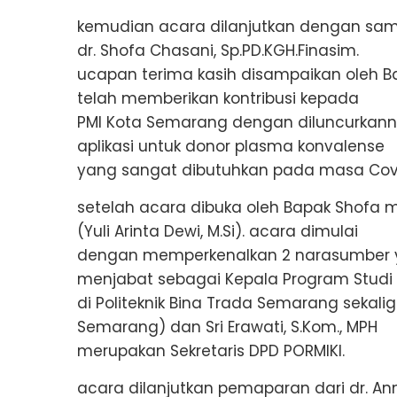
kemudian acara dilanjutkan dengan sam
dr. Shofa Chasani, Sp.PD.KGH.Finasim.
ucapan terima kasih disampaikan oleh B
telah memberikan kontribusi kepada
PMI Kota Semarang dengan diluncurkann
aplikasi untuk donor plasma konvalense
yang sangat dibutuhkan pada masa Covid
setelah acara dibuka oleh Bapak Shofa m
(Yuli Arinta Dewi, M.Si). acara dimulai
dengan memperkenalkan 2 narasumber yait
menjabat sebagai Kepala Program Studi
di Politeknik Bina Trada Semarang sekali
Semarang) dan Sri Erawati, S.Kom., MPH
merupakan Sekretaris DPD PORMIKI.
acara dilanjutkan pemaparan dari dr. A