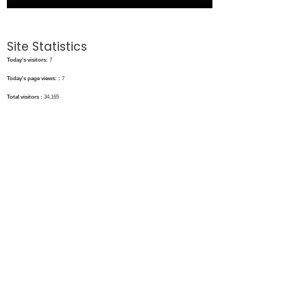
Site Statistics
Today's visitors:
7
Today's page views: :
7
Total visitors :
34,165