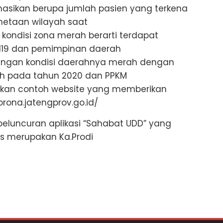
rmasikan berupa jumlah pasien yang terkena
metaan wilayah saat
. kondisi zona merah berarti terdapat
d19 dan pemimpinan daerah
engan kondisi daerahnya merah dengan
ah pada tahun 2020 dan PPKM
ilkan contoh website yang memberikan
orona.jatengprov.go.id/
peluncuran aplikasi “Sahabat UDD” yang
es merupakan Ka.Prodi