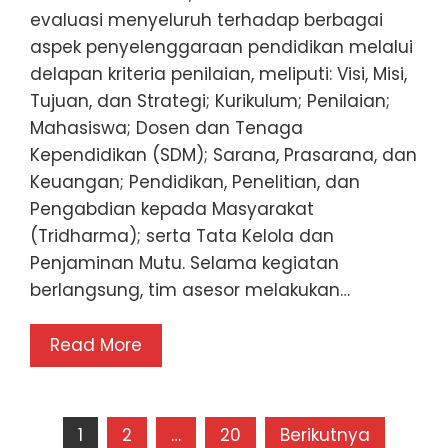
evaluasi menyeluruh terhadap berbagai
aspek penyelenggaraan pendidikan melalui
delapan kriteria penilaian, meliputi: Visi, Misi,
Tujuan, dan Strategi; Kurikulum; Penilaian;
Mahasiswa; Dosen dan Tenaga
Kependidikan (SDM); Sarana, Prasarana, dan
Keuangan; Pendidikan, Penelitian, dan
Pengabdian kepada Masyarakat
(Tridharma); serta Tata Kelola dan
Penjaminan Mutu. Selama kegiatan
berlangsung, tim asesor melakukan…
Read More
Paginasi
1
2
…
20
Berikutnya