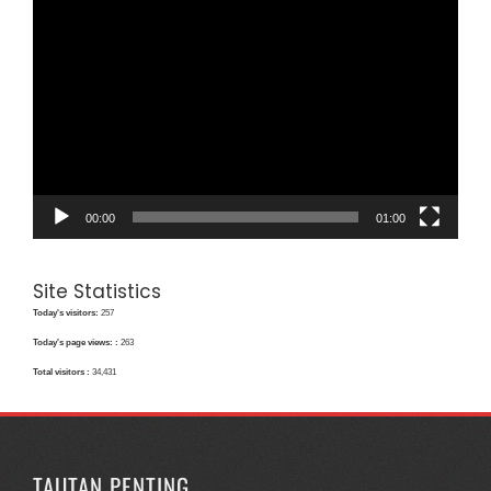
Pemutar
Video
00:00
01:00
Site Statistics
Today's visitors:
257
Today's page views: :
263
Total visitors :
34,431
TAUTAN PENTING