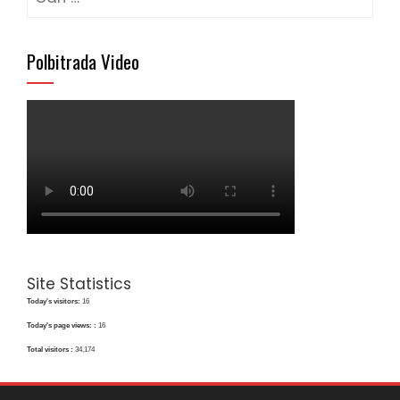
untuk:
Polbitrada Video
Site Statistics
Today's visitors:
16
Today's page views: :
16
Total visitors :
34,174