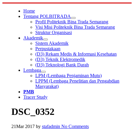
Skip
to
Home
content
Tentang POLBITRADA
Profil Politeknik Bina Trada Semarang
Visi Misi Politeknik Bina Trada Semarang
Struktur Organisasi
Akademik
Sistem Akademik
Perpustakaan
(D3) Rekam Medis & Informasi Kesehatan
(D3) Teknik Elektromedik
(D3) Teknologi Bank Darah
Lembaga
LPM (Lembaga Penjaminan Mutu)
LPPM (Lembaga Penelitian dan Pengabdian
Masyarakat)
PMB
Tracer Study
DSC_0352
21
Mar 2017
by
stafadmin
No Comments