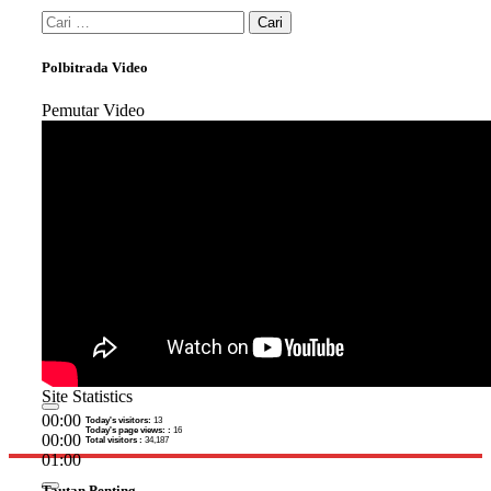
Cari
untuk:
Polbitrada Video
Pemutar Video
Site Statistics
00:00
Today's visitors:
13
Today's page views: :
16
00:00
Total visitors :
34,187
01:00
Tautan Penting