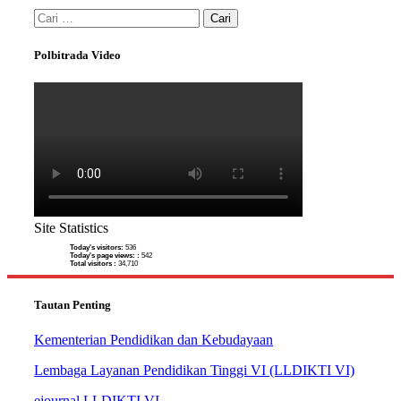
Cari
untuk:
Polbitrada Video
Site Statistics
Today's visitors:
536
Today's page views: :
542
Total visitors :
34,710
Tautan Penting
Kementerian Pendidikan dan Kebudayaan
Lembaga Layanan Pendidikan Tinggi VI (LLDIKTI VI)
ejournal LLDIKTI VI