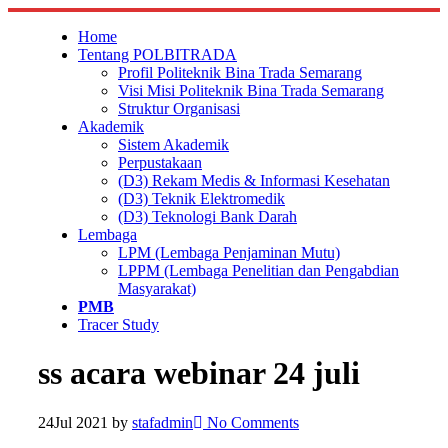
Skip
to
Home
content
Tentang POLBITRADA
Profil Politeknik Bina Trada Semarang
Visi Misi Politeknik Bina Trada Semarang
Struktur Organisasi
Akademik
Sistem Akademik
Perpustakaan
(D3) Rekam Medis & Informasi Kesehatan
(D3) Teknik Elektromedik
(D3) Teknologi Bank Darah
Lembaga
LPM (Lembaga Penjaminan Mutu)
LPPM (Lembaga Penelitian dan Pengabdian
Masyarakat)
PMB
Tracer Study
ss acara webinar 24 juli
24
Jul 2021
by
stafadmin
No Comments