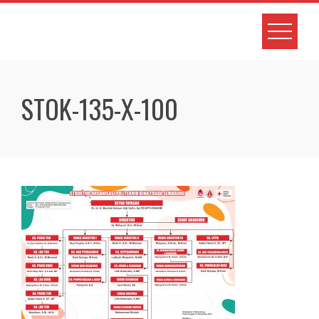
Skip
to
content
STOK-135-X-100