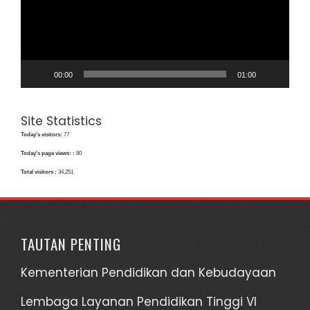
00:00
01:00
Site Statistics
Today's visitors:
77
Today's page views: :
80
Total visitors :
34,251
TAUTAN PENTING
Kementerian Pendidikan dan Kebudayaan
Lembaga Layanan Pendidikan Tinggi VI