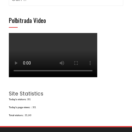
untuk:
Polbitrada Video
Site Statistics
Today's visitors:
301
Today's page views: :
301
Total visitors :
35,140