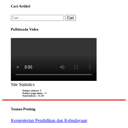
Cari Artikel
Cari
untuk:
Polbitrada Video
Site Statistics
Today's visitors:
8
Today's page views: :
8
Total visitors :
34,166
Tautan Penting
Kementerian Pendidikan dan Kebudayaan