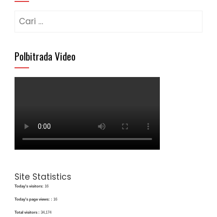
Cari
untuk:
Polbitrada Video
Site Statistics
Today's visitors:
16
Today's page views: :
16
Total visitors :
34,174