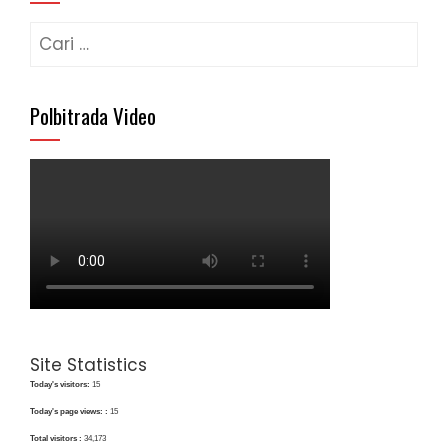
Cari
untuk:
Polbitrada Video
Site Statistics
Today's visitors:
15
Today's page views: :
15
Total visitors :
34,173