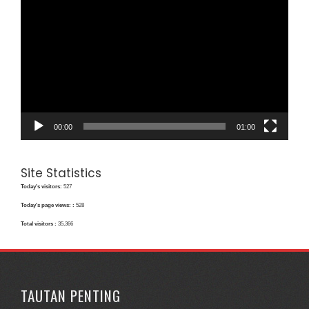
Video
00:00
01:00
Site Statistics
Today's visitors:
527
Today's page views: :
528
Total visitors :
35,366
TAUTAN PENTING