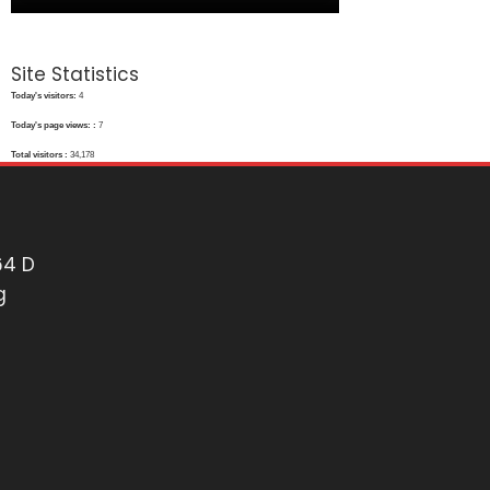
Site Statistics
Today's visitors:
4
Today's page views: :
7
Total visitors :
34,178
64 D
g