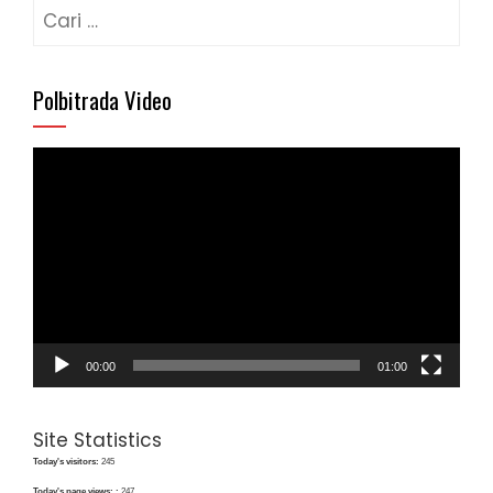
Cari
untuk:
Polbitrada Video
Pemutar
Video
00:00
01:00
Site Statistics
Today's visitors:
245
Today's page views: :
247